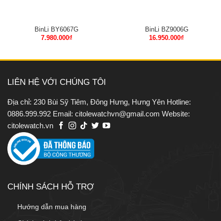
BinLi BY6067G
BinLi BZ9006G
7.980.000
₫
16.950.000
₫
LIÊN HỆ VỚI CHÚNG TÔI
Địa chỉ: 230 Bùi Sỹ Tiêm, Đông Hưng, Hưng Yên Hotline:
0886.999.992 Email: citolewatchvn@gmail.com Website:
citolewatch.vn
CHÍNH SÁCH HỖ TRỢ
Hướng dẫn mua hàng