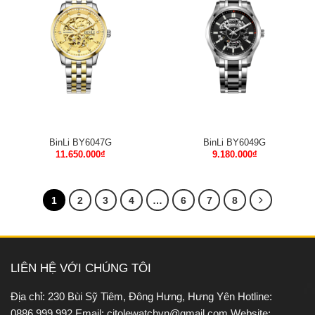
BinLi BY6047G
BinLi BY6049G
11.650.000
₫
9.180.000
₫
1
2
3
4
…
6
7
8
LIÊN HỆ VỚI CHÚNG TÔI
Địa chỉ: 230 Bùi Sỹ Tiêm, Đông Hưng, Hưng Yên Hotline:
0886.999.992 Email: citolewatchvn@gmail.com Website: