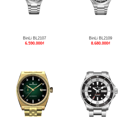
BinLi BL2107
BinLi BL2109
6.590.000
₫
8.680.000
₫