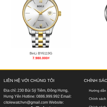
+
+
BinLi BY6119G
7.980.000
₫
LIÊN HỆ VỚI CHÚNG TÔI
CHÍNH SÁ
Địa chỉ: 230 Bùi Sỹ Tiêm, Đông Hưng,
Hướng dẫn
Hưng Yên Hotline: 0886.999.992 Email:
Chính sách
citolewatchvn@gmail.com Website:
Chính sách 