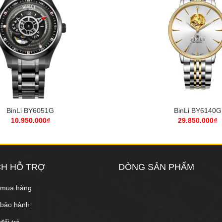
+
BinLi BY6051G
BinLi BY6140G
10.950.000
₫
29.850.000
₫
CH HỖ TRỢ
DÒNG SẢN PHẨM
 mua hàng
 bảo hành
đổi trả