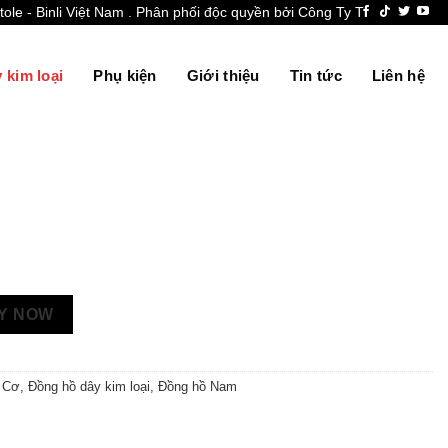
- Binli Việt Nam . Phân phối độc quyền bởi Công Ty TNHH Thương mại 
 kim loại
Phụ kiện
Giới thiệu
Tin tức
Liên hệ
Y NOW
 Cơ
,
Đồng hồ dây kim loại
,
Đồng hồ Nam