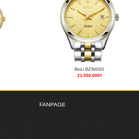
+
BinLi BZ9003G
21.550.000
₫
FANPAGE