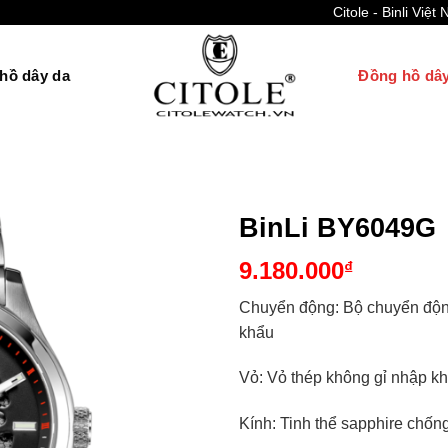
Citole - Binli Việt Nam
hồ dây da
Đồng hồ dây
BinLi BY6049G
9.180.000
₫
Chuyển động: Bộ chuyển động
khẩu
Vỏ: Vỏ thép không gỉ nhập k
Kính: Tinh thể sapphire chố