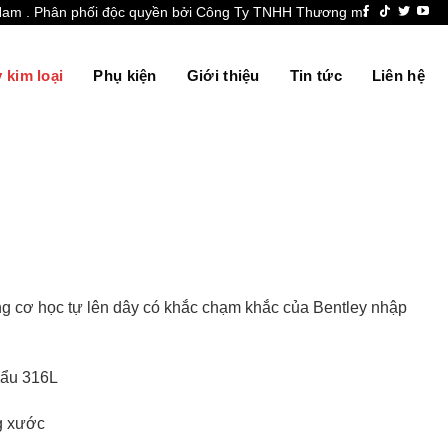
 . Phân phối độc quyền bởi Công Ty TNHH Thương mại & Dịch Vụ tổng h
 kim loại
Phụ kiện
Giới thiệu
Tin tức
Liên hệ
 cơ học tự lên dây có khắc chạm khắc của Bentley nhập
hẩu 316L
ng xước