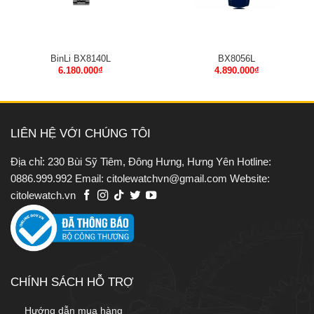
BinLi BX8140L
BX8056L
6.180.000
₫
4.890.000
₫
LIÊN HỆ VỚI CHÚNG TÔI
Địa chỉ: 230 Bùi Sỹ Tiêm, Đông Hưng, Hưng Yên Hotline:
0886.999.992 Email: citolewatchvn@gmail.com Website:
citolewatch.vn
CHÍNH SÁCH HỖ TRỢ
Hướng dẫn mua hàng